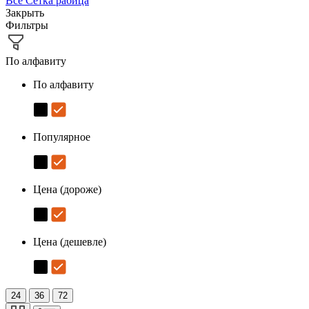
Все
Сетка рабица
Закрыть
Фильтры
По алфавиту
По алфавиту
Популярное
Цена (дороже)
Цена (дешевле)
24
36
72