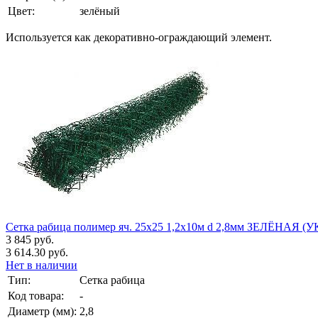
Цвет:
зелёный
Используется как декоративно-ограждающий элемент.
Сетка рабица полимер яч. 25х25 1,2х10м d 2,8мм ЗЕЛЁНАЯ (У
3 845 руб.
3 614.30 руб.
Нет в наличии
Тип:
Сетка рабица
Код товара:
-
Диаметр (мм):
2,8