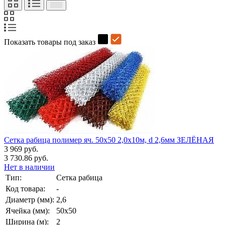
Показать товары под заказ
Сетка рабица полимер яч. 50х50 2,0х10м, d 2,6мм ЗЕЛЁНАЯ
3 969 руб.
3 730.86 руб.
Нет в наличии
Тип:
Сетка рабица
Код товара:
-
Диаметр (мм):
2,6
Ячейка (мм):
50х50
Ширина (м):
2