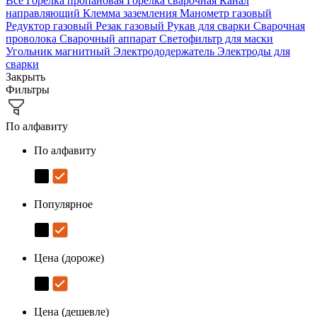
Все
Горелка пропановая
Горелка сварочная
Канал
направляющий
Клемма заземления
Манометр газовый
Редуктор газовый
Резак газовый
Рукав для сварки
Сварочная
проволока
Сварочный аппарат
Светофильтр для маски
Угольник магнитный
Электрододержатель
Электроды для
сварки
Закрыть
Фильтры
По алфавиту
По алфавиту
Популярное
Цена (дороже)
Цена (дешевле)