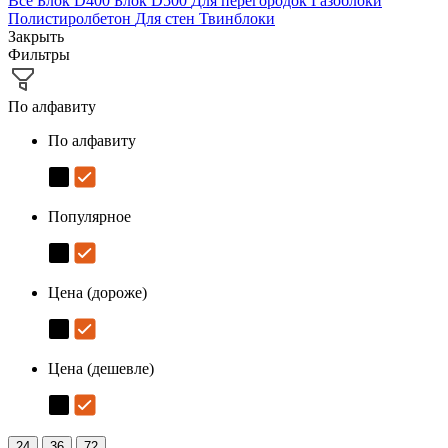
Все
Блок D400
Блок D500
Для перегородок
Газоблоки
Полистиролбетон
Для стен
Твинблоки
Закрыть
Фильтры
По алфавиту
По алфавиту
Популярное
Цена (дороже)
Цена (дешевле)
24
36
72