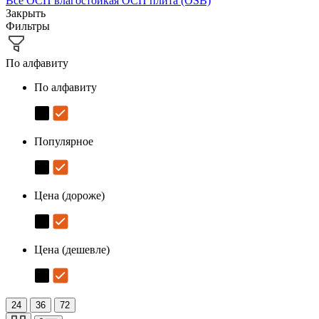
Все
ОСП влагостойкая
ОСП плита (OSB)
Закрыть
Фильтры
По алфавиту
По алфавиту
Популярное
Цена (дороже)
Цена (дешевле)
24
36
72