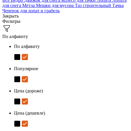
Все
Ведро
Движок для снега
Колесо для тачки
Лопата
Лопата
для снега
Метла
Мешки для мусора
Таз строительный
Тачка
Черенок для лопат и грабель
Закрыть
Фильтры
По алфавиту
По алфавиту
Популярное
Цена (дороже)
Цена (дешевле)