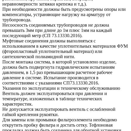
неравномерности затяжки крепежа и т.д.).
При необходимости должны быть предусмотрены опоры или
компенсаторы, устраняющие нагрузку на арматуру от
трубопровода.
Несоосность соединяемых трубопроводов не должна
превышать 3мм при длине до 1м плюс 1мм на каждый
последующий метр (СП 73.13330.2016).
Муфтовые соединения должны выполняться с
использованием в качестве уплотнительных материалов ФУМ
(фторопластовый уплотнительный материал) или
сантехнической полиамидной нити.
После монтажа система, в которой установлено изделие,
должна быть подвергнута гидравлическим испытаниям
давлением, в 1,5 раз превышающим расчетное рабочее
давление в системе. Испытание производится в
соответствиями с указаниями СП73.13330.2016.
Указания по эксплуатации и техническому обслуживанию
Вентиль должен эксплуатироваться при давлении и
температуре, изложенных в таблице технических
характеристик.
Не допускается эксплуатировать вентиль с ослабленной
гайкой крепления рукоятки.
Для замены или промывки фильтроэлемента необходимо
открутить пробку фильтра и достать сетку. Тефлоновая
прокладка должна быть сохранена для обратной установки