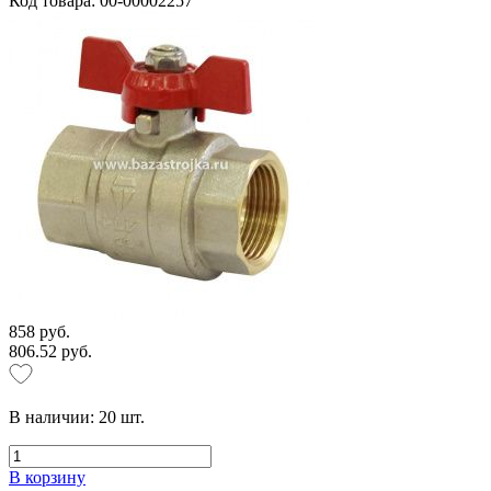
Код товара: 00-00002257
858 руб.
806.52 руб.
В наличии:
20
шт.
В корзину