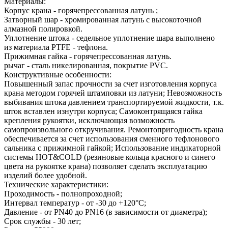
Материалы:
Корпус крана - горячепрессованная латунь ;
Затворный шар - хромированная латунь с высокоточной
алмазной полировкой.
Уплотнение штока - седельное уплотнение шара выполнено
из материала PTFE - тефлона.
Прижимная гайка - горячепрессованная латунь.
рычаг - сталь никелированная, покрытие PVC.
Конструктивные особенности:
Повышенный запас прочности за счет изготовления корпуса
крана методом горячей штамповки из латуни; Невозможность
выбивания штока давлением транспортируемой жидкости, т.к.
шток вставлен изнутри корпуса; Самоконтрящаяся гайка
крепления рукоятки, исключающая возможность
самопроизвольного откручивания. Ремонтопригодность крана
обеспечивается за счет использования сменного тефлонового
сальника с прижимной гайкой; Использование индикаторной
системы HOT&COLD (резиновые кольца красного и синего
цвета на рукоятке крана) позволяет сделать эксплуатацию
изделий более удобной.
Технические характеристики:
Проходимость - полнопроходной;
Интервал температур - от -30 до +120°С;
Давление - от PN40 до PN16 (в зависимости от диаметра);
Срок службы - 30 лет;