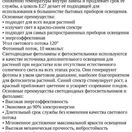
снижению температуры внутри лампы и продлевает срок её
службы, а цоколь E27 делает её подходящей для
использования в большинстве бытовых приборов освещения.
Основные преимущества:
• подходит для всех видов растений
• излучает свет в красно-синем спектре
• подходит для самых распространенных приборов освещения
• энергоэффективная
Угол светового потока 120°
Фотонный поток, 10 мкмоль/с
Светодиодные фитолампы и фитосветильники используются
в качестве источника дополнительного освещения для
растений при недостатке или отсутствии естественного
солнечного света на всех этапах роста. Они генерируют
фотоны в узком цветовом диапазоне, наиболее благоприятном
для фотосинтеза растений. Синий спектр стимулирует рост, а
красный приближает цветение и ускоряет созревание плодов.
Основные преимущества светодиодных фитосветильников и
фитоламп:
• Высокая энергоэффективность
• Экономия до 90% электроэнергии
• Длительный срок службы без изменения качества светового
потока
• Мгновенное достижение максимальной яркости освещения
• Высокая механическая прочность, вибростойкость