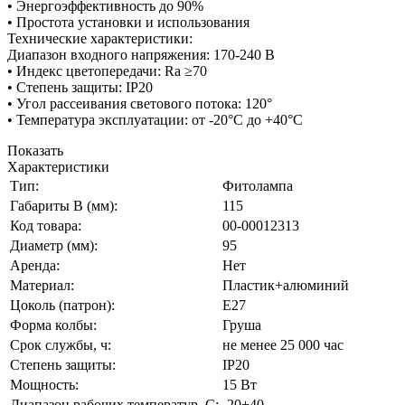
• Энергоэффективность до 90%
• Простота установки и использования
Технические характеристики:
Диапазон входного напряжения: 170-240 В
• Индекс цветопередачи: Ra ≥70
• Степень защиты: IP20
• Угол рассеивания светового потока: 120°
• Температура эксплуатации: от -20°С до +40°С
Показать
Характеристики
Тип:
Фитолампа
Габариты В (мм):
115
Код товара:
00-00012313
Диаметр (мм):
95
Аренда:
Нет
Материал:
Пластик+алюминий
Цоколь (патрон):
Е27
Форма колбы:
Груша
Срок службы, ч:
не менее 25 000 час
Степень защиты:
IP20
Мощность:
15 Вт
Диапазон рабочих температур, С:
-20+40