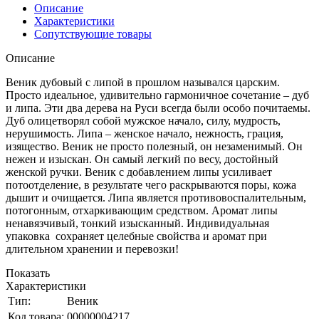
Описание
Характеристики
Сопутствующие товары
Описание
Веник дубовый с липой в прошлом назывался царским.
Просто идеальное, удивительно гармоничное сочетание – дуб
и липа. Эти два дерева на Руси всегда были особо почитаемы.
Дуб олицетворял собой мужское начало, силу, мудрость,
нерушимость. Липа – женское начало, нежность, грация,
изящество. Веник не просто полезный, он незаменимый. Он
нежен и изыскан. Он самый легкий по весу, достойный
женской ручки. Веник с добавлением липы усиливает
потоотделение, в результате чего раскрываются поры, кожа
дышит и очищается. Липа является противовоспалительным,
потогонным, отхаркивающим средством. Аромат липы
ненавязчивый, тонкий изысканный. Индивидуальная
упаковка сохраняет целебные свойства и аромат при
длительном хранении и перевозки!
Показать
Характеристики
Тип:
Веник
Код товара:
00000004217