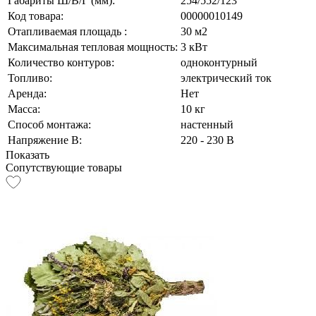
Габариты Ш/В/Г (мм):
254/552/123
Код товара:
00000010149
Отапливаемая площадь :
30 м2
Максимальная тепловая мощность:
3 кВт
Количество контуров:
одноконтурный
Топливо:
электрический ток
Аренда:
Нет
Масса:
10 кг
Способ монтажа:
настенный
Напряжение В:
220 - 230 В
Показать
Сопутствующие товары