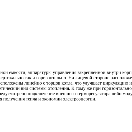
ьной емкости, аппаратуры управления закрепленной внутри корп
вертикально так и горизонтально. На лицевой стороне располож
сположены линейно с торцов котла, что улучшает циркуляцию на
тический вид системы отопления. К тому же при горизонтальном 
 предусмотрено подключение внешнего терморегулятора либо мо
я получения тепла и экономии электроэнергии.