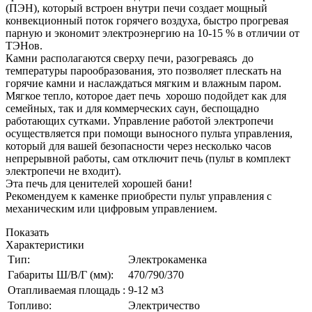
(ПЭН), который встроен внутри печи создает мощный
конвекционный поток горячего воздуха, быстро прогревая
парную и экономит электроэнергию на 10-15 % в отличии от
ТЭНов.
Камни располагаются сверху печи, разогреваясь до
температуры парообразования, это позволяет плескать на
горячие камни и наслаждаться мягким и влажным паром.
Мягкое тепло, которое дает печь хорошо подойдет как для
семейных, так и для коммерческих саун, беспощадно
работающих сутками. Управление работой электропечи
осуществляется при помощи выносного пульта управления,
который для вашей безопасности через несколько часов
непрерывной работы, сам отключит печь (пульт в комплект
электропечи не входит).
Эта печь для ценителей хорошей бани!
Рекомендуем к каменке приобрести пульт управления с
механическим или цифровым управлением.
Показать
Характеристики
Тип:
Электрокаменка
Габариты Ш/В/Г (мм):
470/790/370
Отапливаемая площадь :
9-12 м3
Топливо:
Электричество