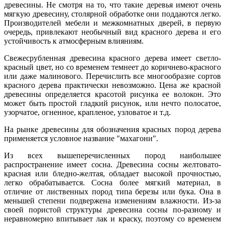
древесины. Не смотря на то, что такие деревья имеют очень
мягкую древесину, столярной обработке они поддаются легко.
Производителей мебели и межкомнатных дверей, в первую
очередь, привлекают необычный вид красного дерева и его
устойчивость к атмосферным влияниям.
Свежесрубленная древесина красного дерева имеет светло-
красный цвет, но со временем темнеет до коричнево-красного
или даже малинового. Перечислить все многообразие сортов
красного дерева практически невозможно. Цена же красной
древесины определяется красотой рисунка ее волокон. Это
может быть простой гладкий рисунок, или нечто полосатое,
узорчатое, огненное, крапленое, узловатое и т.д.
На рынке древесины для обозначения красных пород дерева
применяется условное название "махагони".
Из всех вышеперечисленных пород наибольшее
распространение имеет сосна. Древесина сосны желтовато-
красная или бледно-желтая, обладает высокой прочностью,
легко обрабатывается. Сосна более мягкий материал, в
отличие от лиственных пород типа березы или бука. Она в
меньшей степени подвержена изменениям влажности. Из-за
своей пористой структуры древесина сосны по-разному и
неравномерно впитывает лак и краску, поэтому со временем