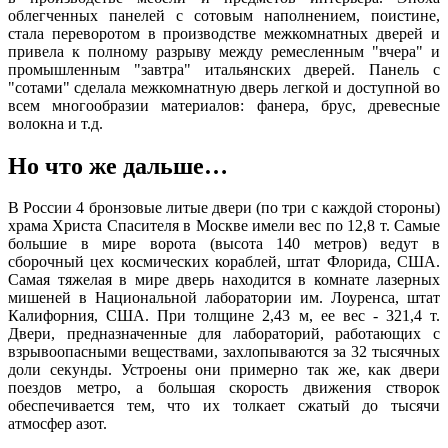
облегченных панелей с сотовым наполнением, поистине,
стала переворотом в производстве межкомнатных дверей и
привела к полному разрыву между ремесленным "вчера" и
промышленным "завтра" итальянских дверей. Панель с
"сотами" сделала межкомнатную дверь легкой и доступной во
всем многообразии материалов: фанера, брус, древесные
волокна и т.д.
Но что же дальше…
В России 4 бронзовые литые двери (по три с каждой стороны)
храма Христа Спасителя в Москве имели вес по 12,8 т. Самые
большие в мире ворота (высота 140 метров) ведут в
сборочный цех космических кораблей, штат Флорида, США.
Самая тяжелая в мире дверь находится в комнате лазерных
мишеней в Национальной лаборатории им. Лоуренса, штат
Калифорния, США. При толщине 2,43 м, ее вес - 321,4 т.
Двери, предназначенные для лабораторий, работающих с
взрывоопасными веществами, захлопываются за 32 тысячных
доли секунды. Устроены они примерно так же, как двери
поездов метро, а большая скорость движения створок
обеспечивается тем, что их толкает сжатый до тысячи
атмосфер азот.