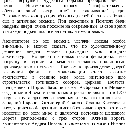
цапфы-"вертушки" чудесным образом преобразовались в
петли. Неизменным остался "штифт-стержень",
обеспечивающий "открывание" и "закрывание" двери.
Выходит, что конструкция обычных дверей была разработана
еще в античные времена. При раскопках в Помпеях были
найдены двери, очень похожие на современные. В свое время
эти двери подвешивались на петлях и имели замки.
Архитекторы во все времена уделяли дверям особое
внимание, и можно сказать, что по художественному
решению дверей можно проследить всю историю
архитектуры. Но двери не только несли функциональную
нагрузку в здании, а зачастую являлись подлинными
произведениями искусства. Толчком к производству дверей
различной формы и модификации стало развитие
архитектуры в средние века, когда интенсивно шло
строительство готических соборов, церквей, аббатств.
Центральный Портал Базилики Сент-Амброджио в Милане,
созданный в 4 веке и полностью отреставрированный в 1750
году, - самая древняя деревянная дверь, сохранившаяся в
Западной Европе. Баптистерий Святого Иоанна Крестителя,
находящийся во Флоренции, имеет бронзовые ворота, которые
известны во всем мире и являются настоящим шедевром.
Ворота расположены с трех сторон: Южные ворота,
выполненные Андреа Пизано, с сюжетами из жизни Иоанна