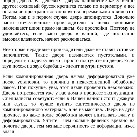
пород дерева. В "дешевых" дверях наполнение качественно
другое: сосновый брусок крепится только по периметру, а все
остальное пространство заполняется перемычками в виде сот.
Потом, как и в первом случае, дверь шпонируется. Довольно
часто отечественные производители в целях экономии
наклеивают шпон прямо на щиты, без прослойки. Поэтому не
удивляйтесь, если ваша дверь в ванной, где постоянно
высокая влажность, начнет расклеиваться.
Некоторые нерадивые производители даже не ставят сотовый
наполнитель. Такие двери называются пустотелыми, и
определить подделку легко - просто постучите по двери. Если
звук похож на звук барабана - значит внутри пустота.
Если комбинированная дверь начала деформироваться уже
после установки, то причина в некачественной обработке
лаком. При покупке, увы, этот изъян проверить невозможно.
Дверь потрескается уже у вас дома в процессе эксплуатации.
Специалисты советуют: если в Вашей ванной стоит джакузи
или сауна, то лучше купить сантехническую дверь из
комбинированного материала, а не из массива. Дверь из дуба
прочнее, но даже после обработки может впитывать влагу и
деформироваться. Учтите - чем больше филенок врезано на
полотне двери, тем меньше вероятность ее деформации из-за
влаги.