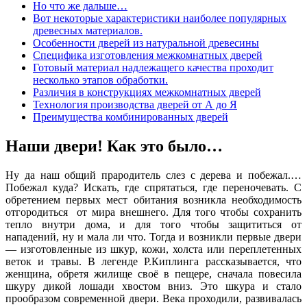
Но что же дальше…
Вот некоторые характеристики наиболее популярных
древесных материалов.
Особенности дверей из натуральной древесины
Специфика изготовления межкомнатных дверей
Готовый материал надлежащего качества проходит
несколько этапов обработки.
Различия в конструкциях межкомнатных дверей
Технология производства дверей от А до Я
Преимущества комбинированных дверей
Наши двери! Как это было…
Ну да наш общий прародитель слез с дерева и побежал.…
Побежал куда? Искать, где спрятаться, где переночевать. С
обретением первых мест обитания возникла необходимость
отгородиться от мира внешнего. Для того чтобы сохранить
тепло внутри дома, и для того чтобы защититься от
нападений, ну и мала ли что. Тогда и возникли первые двери
— изготовленные из шкур, кожи, холста или переплетенных
веток и травы. В легенде Р.Киплинга рассказывается, что
женщина, обретя жилище своё в пещере, сначала повесила
шкуру дикой лошади хвостом вниз. Это шкура и стало
прообразом современной двери. Века проходили, развивалась