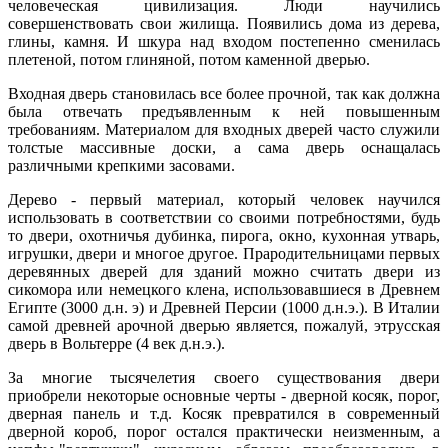
человеческая цивилизация. Люди научились
совершенствовать свои жилища. Появились дома из дерева,
глины, камня. И шкура над входом постепенно сменилась
плетеной, потом глиняной, потом каменной дверью.
Входная дверь становилась все более прочной, так как должна
была отвечать предъявленным к ней повышенным
требованиям. Материалом для входных дверей часто служили
толстые массивные доски, а сама дверь оснащалась
различными крепкими засовами.
Дерево - первый материал, который человек научился
использовать в соответствии со своими потребностями, будь
то двери, охотничья дубинка, пирога, окно, кухонная утварь,
игрушки, двери и многое другое. Прародительницами первых
деревянных дверей для зданий можно считать двери из
сикомора или немецкого клена, использовавшиеся в Древнем
Египте (3000 д.н. э) и Древней Персии (1000 д.н.э.). В Италии
самой древней арочной дверью является, пожалуй, этрусская
дверь в Вольтерре (4 век д.н.э.).
За многие тысячелетия своего существования двери
приобрели некоторые основные черты - дверной косяк, порог,
дверная панель и т.д. Косяк превратился в современный
дверной короб, порог остался практически неизменным, а