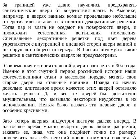
За границей уже давно научились предохранять
сантехнические двери от воздействия влаги. В Америке,
например, в дверях ванных комнат проделываю небольшие
отверстия или вставляют в полотно декоративные решетки.
Тогда пар и влага не оседают на поверхности двери, и
происходит естественная вентиляция помещения.
Специальные декоративные решетки под цвет дерева
укрепляются с внутренней и внешней сторон двери ванной и
не нарушают общего интерьера. В России почему-то такие
решетки в сантехнических дверях не предусмотрены.
Современная история стальной двери начинается в 90-е года.
Именно в этот смутный период российской истории наши
соотечественники стали в массовом порядке менять свои
старые двери на стальные новинки. Правда по началу
довольно длительное время качество этих дверей оставляло
желать лучшего. Да и вес тех дверей был достаточно
внушительным, что вызывало некоторые неудобства в их
использовании. Нельзя было назвать эти первые двери и
особенно красивыми.
Зато теперь дверная индустрия шагнула далеко вперед. В
настоящее время можно выбрать дверь любой расцветки,
заказать ее, зная, что она подойдет точно по размеру,
определить для себя верхний порог стоимости изделия. А