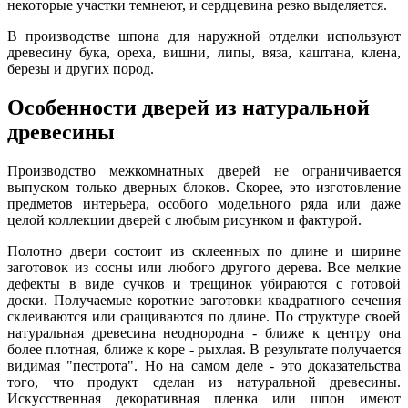
некоторые участки темнеют, и сердцевина резко выделяется.
В производстве шпона для наружной отделки используют
древесину бука, ореха, вишни, липы, вяза, каштана, клена,
березы и других пород.
Особенности дверей из натуральной
древесины
Производство межкомнатных дверей не ограничивается
выпуском только дверных блоков. Скорее, это изготовление
предметов интерьера, особого модельного ряда или даже
целой коллекции дверей с любым рисунком и фактурой.
Полотно двери состоит из склеенных по длине и ширине
заготовок из сосны или любого другого дерева. Все мелкие
дефекты в виде сучков и трещинок убираются с готовой
доски. Получаемые короткие заготовки квадратного сечения
склеиваются или сращиваются по длине. По структуре своей
натуральная древесина неоднородна - ближе к центру она
более плотная, ближе к коре - рыхлая. В результате получается
видимая "пестрота". Но на самом деле - это доказательства
того, что продукт сделан из натуральной древесины.
Искусственная декоративная пленка или шпон имеют