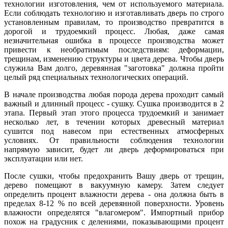
технологии изготовления, чем от используемого материала.
Если соблюдать технологию и изготавливать дверь по строго
установленным правилам, то производство превратится в
дорогой и трудоемкий процесс. Любая, даже самая
незначительная ошибка в процессе производства может
привести к необратимым последствиям: деформации,
трещинам, изменению структуры и цвета дерева. Чтобы дверь
служила Вам долго, деревянная "заготовка" должна пройти
целый ряд специальных технологических операций.
В начале производства любая порода дерева проходит самый
важный и длинный процесс - сушку. Сушка производится в 2
этапа. Первый этап этого процесса трудоемкий и занимает
несколько лет, в течении которых древесный материал
сушится под навесом при естественных атмосферных
условиях. От правильности соблюдения технологии
напрямую зависит, будет ли дверь деформироваться при
эксплуатации или нет.
После сушки, чтобы предохранить Вашу дверь от трещин,
дерево помещают в вакуумную камеру. Затем следует
определить процент влажности дерева - она должна быть в
пределах 8-12 % по всей деревянной поверхности. Уровень
влажности определятся "влагомером". Импортный прибор
похож на градусник с делениями, показывающими процент