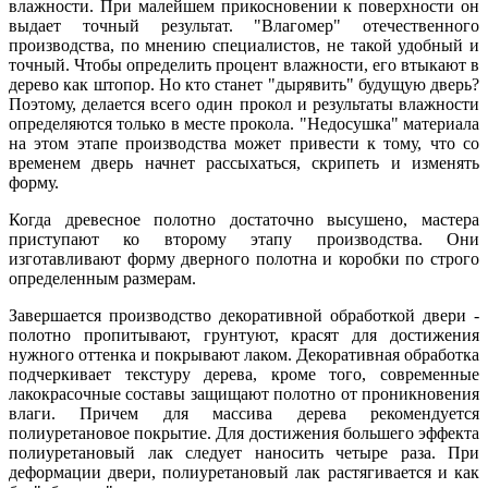
влажности. При малейшем прикосновении к поверхности он
выдает точный результат. "Влагомер" отечественного
производства, по мнению специалистов, не такой удобный и
точный. Чтобы определить процент влажности, его втыкают в
дерево как штопор. Но кто станет "дырявить" будущую дверь?
Поэтому, делается всего один прокол и результаты влажности
определяются только в месте прокола. "Недосушка" материала
на этом этапе производства может привести к тому, что со
временем дверь начнет рассыхаться, скрипеть и изменять
форму.
Когда древесное полотно достаточно высушено, мастера
приступают ко второму этапу производства. Они
изготавливают форму дверного полотна и коробки по строго
определенным размерам.
Завершается производство декоративной обработкой двери -
полотно пропитывают, грунтуют, красят для достижения
нужного оттенка и покрывают лаком. Декоративная обработка
подчеркивает текстуру дерева, кроме того, современные
лакокрасочные составы защищают полотно от проникновения
влаги. Причем для массива дерева рекомендуется
полиуретановое покрытие. Для достижения большего эффекта
полиуретановый лак следует наносить четыре раза. При
деформации двери, полиуретановый лак растягивается и как