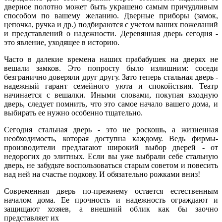
дверное полотно может быть украшено самым причудливым
способом по вашему желанию. Дверные приборы (замок,
цепочка, ручка и др.) подбираются с учетом ваших пожеланий
и представлений о надежности. Деревянная дверь сегодня -
это явление, уходящее в историю.
Часто в далекие времена наших прабабушек на дверях не
вешали замков. Это попросту было излишним: соседи
безгранично доверяли друг другу. Зато теперь стальная дверь -
надежный гарант семейного уюта и спокойствия. Театр
начинается с вешалки. Иными словами, покупая входную
дверь, следует помнить, что это самое начало вашего дома, и
выбирать ее нужно особенно тщательно.
Сегодня стальная дверь - это не роскошь, а жизненная
необходимость, которая доступна каждому. Ведь фирмы-
производители предлагают широкий выбор дверей - от
недорогих до элитных. Если вы уже выбрали себе стальную
дверь, не забудьте воспользоваться старым советом и повесить
над ней на счастье подкову. И обязательно рожками вниз!
Современная дверь по-прежнему остается естественным
началом дома. Ее прочность и надежность ограждают и
защищают хозяев, а внешний облик как бы заочно
представляет их