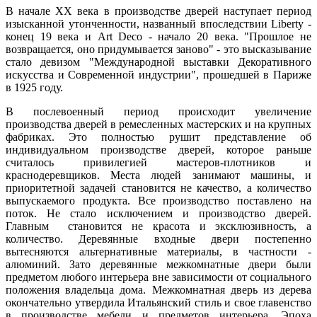
В начале XX века в производстве дверей наступает период
изысканной утонченности, названный впоследствии Liberty -
конец 19 века и Art Deco - начало 20 века. "Прошлое не
возвращается, оно придумывается заново" - это высказывание
стало девизом "Международной выставки Декоративного
искусства и Современной индустрии", прошедшей в Париже
в 1925 году.
В послевоенный период происходит увеличение
производства дверей в ремесленных мастерских и на крупных
фабриках. Это полностью рушит представление об
индивидуальном производстве дверей, которое раньше
считалось привилегией мастеров-плотников и
краснодеревщиков. Места людей занимают машины, и
приоритетной задачей становится не качество, а количество
выпускаемого продукта. Все производство поставлено на
поток. Не стало исключением и производство дверей.
Главным становится не красота и эксклюзивность, а
количество. Деревянные входные двери постепенно
вытесняются альтернативные материалы, в частности -
алюминий. Зато деревянные межкомнатные двери были
предметом любого интерьера вне зависимости от социального
положения владельца дома. Межкомнатная дверь из дерева
окончательно утвердила Итальянский стиль и свое главенство
в производстве мебели и предметов интерьера. Эпоха