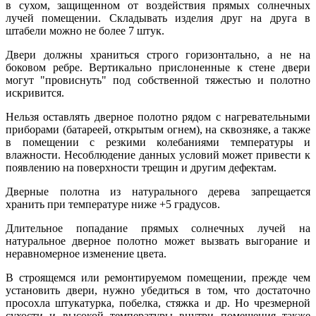
в сухом, защищенном от воздействия прямых солнечных
лучей помещении. Складывать изделия друг на друга в
штабели можно не более 7 штук.
Двери должны храниться строго горизонтально, а не на
боковом ребре. Вертикально прислоненные к стене двери
могут "провиснуть" под собственной тяжестью и полотно
искривится.
Нельзя оставлять дверное полотно рядом с нагревательными
приборами (батареей, открытым огнем), на сквозняке, а также
в помещении с резкими колебаниями температуры и
влажности. Несоблюдение данных условий может привести к
появлению на поверхности трещин и другим дефектам.
Дверные полотна из натурального дерева запрещается
хранить при температуре ниже +5 градусов.
Длительное попадание прямых солнечных лучей на
натуральное дверное полотно может вызвать выгорание и
неравномерное изменение цвета.
В строящемся или ремонтируемом помещении, прежде чем
установить двери, нужно убедиться в том, что достаточно
просохла штукатурка, побелка, стяжка и др. Но чрезмерной
сухости и высокой температуры внутри помещения также