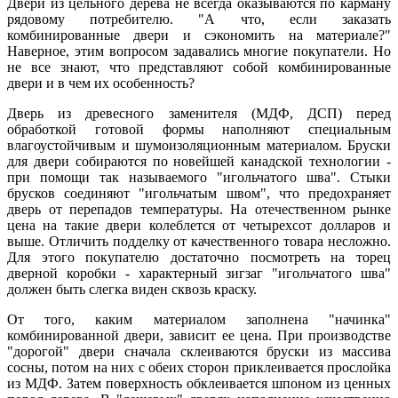
Двери из цельного дерева не всегда оказываются по карману
рядовому потребителю. "А что, если заказать
комбинированные двери и сэкономить на материале?"
Наверное, этим вопросом задавались многие покупатели. Но
не все знают, что представляют собой комбинированные
двери и в чем их особенность?
Дверь из древесного заменителя (МДФ, ДСП) перед
обработкой готовой формы наполняют специальным
влагоустойчивым и шумоизоляционным материалом. Бруски
для двери собираются по новейшей канадской технологии -
при помощи так называемого "игольчатого шва". Стыки
брусков соединяют "игольчатым швом", что предохраняет
дверь от перепадов температуры. На отечественном рынке
цена на такие двери колеблется от четырехсот долларов и
выше. Отличить подделку от качественного товара несложно.
Для этого покупателю достаточно посмотреть на торец
дверной коробки - характерный зигзаг "игольчатого шва"
должен быть слегка виден сквозь краску.
От того, каким материалом заполнена "начинка"
комбинированной двери, зависит ее цена. При производстве
"дорогой" двери сначала склеиваются бруски из массива
сосны, потом на них с обеих сторон приклеивается прослойка
из МДФ. Затем поверхность обклеивается шпоном из ценных