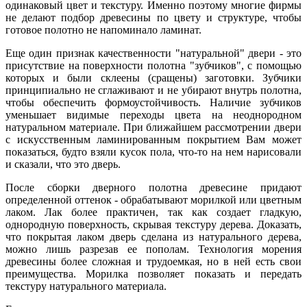
одинаковый цвет и текстуру. Именно поэтому многие фирмы
не делают подбор древесины по цвету и структуре, чтобы
готовое полотно не напоминало ламинат.
Еще один признак качественности "натуральной" двери - это
присутствие на поверхности полотна "зубчиков", с помощью
которых и были склеены (сращены) заготовки. Зубчики
принципиально не сглаживают и не убирают внутрь полотна,
чтобы обеспечить формоустойчивость. Наличие зубчиков
уменьшает видимые переходы цвета на неоднородном
натуральном материале. При ближайшем рассмотрении двери
с искусственным ламинированным покрытием Вам может
показаться, будто взяли кусок пола, что-то на нем нарисовали
и сказали, что это дверь.
После сборки дверного полотна древесине придают
определенной оттенок - обрабатывают морилкой или цветным
лаком. Лак более практичен, так как создает гладкую,
однородную поверхность, скрывая текстуру дерева. Доказать,
что покрытая лаком дверь сделана из натурального дерева,
можно лишь разрезав ее пополам. Технология морения
древесины более сложная и трудоемкая, но в ней есть свои
преимущества. Морилка позволяет показать и передать
текстуру натурального материала.