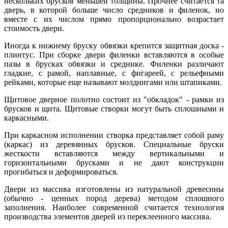
нескольких брусков меньшей толщины. Прочнее считается та
дверь, в которой больше число средников и филенок, но
вместе с их числом прямо пропорционально возрастает
стоимость двери.
Иногда к нижнему бруску обвязки крепится защитная доска -
плинтус. При сборке двери филенки вставляются в особые
пазы в брусках обвязки и среднике. Филенки различают
гладкие, с рамой, наплавные, с фигареей, с рельефными
рейками, которые еще называют молдингами или штапиками.
Щитовое дверное полотно состоит из "обкладок" - рамки из
брусков и щита. Щитовые створки могут быть сплошными и
каркасными.
При каркасном исполнении створка представляет собой раму
(каркас) из деревянных брусков. Специальные бруски
жесткости вставляются между вертикальными и
горизонтальными брусками и не дают конструкции
прогибаться и деформироваться.
Двери из массива изготовлены из натуральной древесины
(обычно - ценных пород дерева) методом сплошного
заполнения. Наиболее современной считается технология
производства элементов дверей из переклеенного массива.