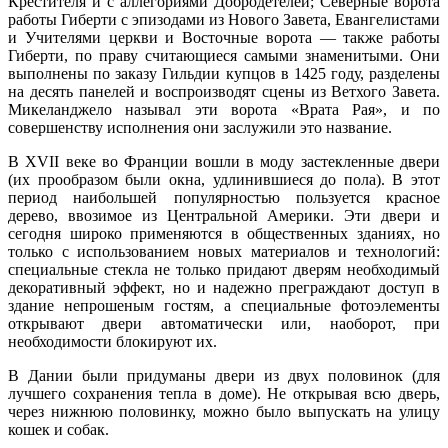
Крестителя и с аллегориями Добродетелей; Северные ворота
работы Гиберти с эпизодами из Нового Завета, Евангелистами
и Учителями церкви и Восточные ворота — также работы
Гиберти, по праву считающиеся самыми знаменитыми. Они
выполнены по заказу Гильдии купцов в 1425 году, разделены
на десять панелей и воспроизводят сцены из Ветхого Завета.
Микеланджело называл эти ворота «Врата Рая», и по
совершенству исполнения они заслужили это название.
В XVII веке во Франции вошли в моду застекленные двери
(их прообразом были окна, удлинившиеся до пола). В этот
период наибольшей популярностью пользуется красное
дерево, ввозимое из Центральной Америки. Эти двери и
сегодня широко применяются в общественных зданиях, но
только с использованием новых материалов и технологий:
специальные стекла не только придают дверям необходимый
декоративный эффект, но и надежно преграждают доступ в
здание непрошеным гостям, а специальные фотоэлементы
открывают двери автоматически или, наоборот, при
необходимости блокируют их.
В Дании были придуманы двери из двух половинок (для
лучшего сохранения тепла в доме). Не открывая всю дверь,
через нижнюю половинку, можно было выпускать на улицу
кошек и собак.