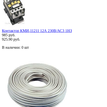
Контактор КМИ-11211 12А 230В/АС3 1HЗ
985 руб.
925.90 руб.
В наличии:
0 шт