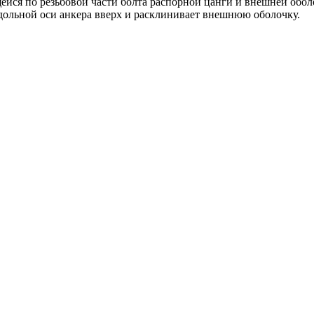
ейся по резьбовой части болта распорной цанги и внешней оболо
дольной оси анкера вверх и расклинивает внешнюю оболочку.