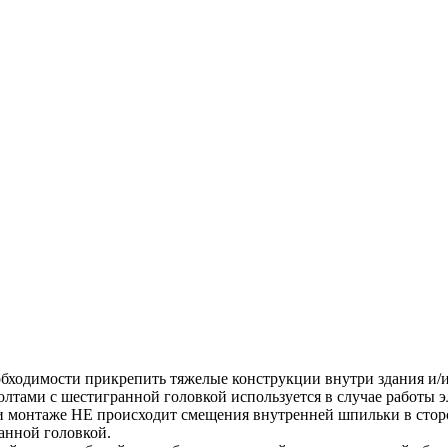
обходимости прикрепить тяжелые конструкции внутри здания и
лтами с шестигранной головкой используется в случае работы эл
при монтаже НЕ происходит смещения внутренней шпильки в сто
анной головкой.