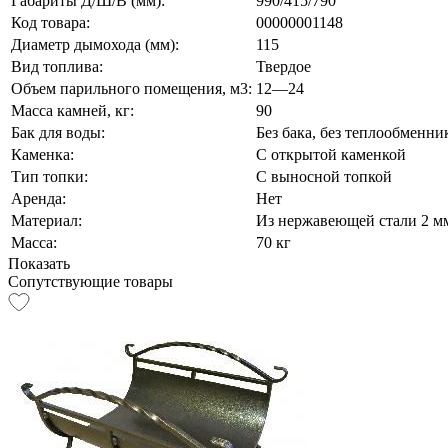
Габариты Д/Ш/В (мм):
990/415/790
Код товара:
00000001148
Диаметр дымохода (мм):
115
Вид топлива:
Твердое
Объем парильного помещения, м3:
12—24
Масса камней, кг:
90
Бак для воды:
Без бака, без теплообменни
Каменка:
С открытой каменкой
Тип топки:
С выносной топкой
Аренда:
Нет
Материал:
Из нержавеющей стали 2 м
Масса:
70 кг
Показать
Сопутствующие товары