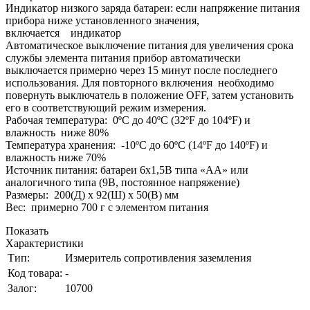
Индикатор низкого заряда батареи: если напряжение питания
прибора ниже установленного значения,
включается индикатор
Автоматическое выключение питания для увеличения срока
службы элемента питания прибор автоматически
выключается примерно через 15 минут после последнего
использования. Для повторного включения необходимо
повернуть выключатель в положение OFF, затем установить
его в соответствующий режим измерения.
Рабочая температура: 0ºC до 40ºC (32ºF до 104ºF) и
влажность ниже 80%
Температура хранения: -10ºC до 60ºC (14ºF до 140ºF) и
влажность ниже 70%
Источник питания: батареи 6x1,5В типа «AA» или
аналогичного типа (9В, постоянное напряжение)
Размеры: 200(Д) x 92(Ш) x 50(В) мм
Вес: примерно 700 г с элементом питания
Показать
Характеристики
Тип:
Измеритель сопротивления заземления
Код товара:
-
Залог:
10700