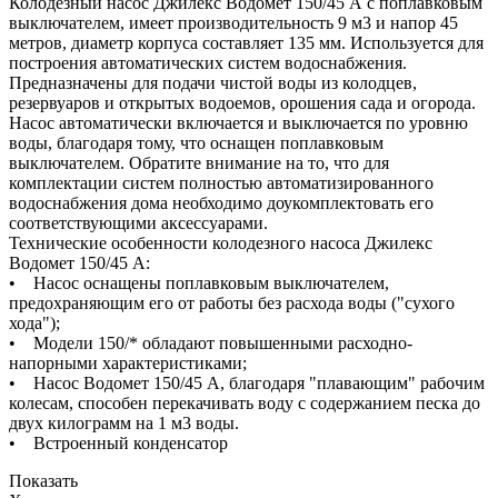
Колодезный насос Джилекс Водомет 150/45 А с поплавковым
выключателем, имеет производительность 9 м3 и напор 45
метров, диаметр корпуса составляет 135 мм. Используется для
построения автоматических систем водоснабжения.
Предназначены для подачи чистой воды из колодцев,
резервуаров и открытых водоемов, орошения сада и огорода.
Насос автоматически включается и выключается по уровню
воды, благодаря тому, что оснащен поплавковым
выключателем. Обратите внимание на то, что для
комплектации систем полностью автоматизированного
водоснабжения дома необходимо доукомплектовать его
соответствующими аксессуарами.
Технические особенности колодезного насоса Джилекс
Водомет 150/45 А:
• Насос оснащены поплавковым выключателем,
предохраняющим его от работы без расхода воды ("сухого
хода");
• Модели 150/* обладают повышенными расходно-
напорными характеристиками;
• Насос Водомет 150/45 А, благодаря "плавающим" рабочим
колесам, способен перекачивать воду с содержанием песка до
двух килограмм на 1 м3 воды.
• Встроенный конденсатор
Показать