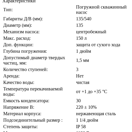
Характеристики
Погружной скважинный
Тип:
насос
Габариты Д/В (мм):
135/540
Диаметр (мм):
135
Механизм насоса:
центробежный
Макс. расход:
150 л
Доп. функции:
защита от сухого хода
Глубина погружения:
1 дюйм
Допустимый диаметр твердых
1,5 мм
частиц, мм:
Количество ступеней:
3
Аренда:
Нет
Качество воды:
чистая
Температура перекачиваемой
от +1 до +35 °C
воды:
Емкость конденсатора:
30
Напряжение В:
220 ± 10%
Материал корпуса:
нержавеющая сталь
Подсоединительный размер :
1 1/4 дюйм
Степень защиты:
IP 58