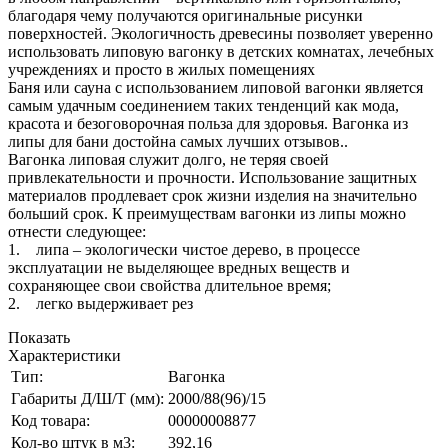
благодаря чему получаются оригинальные рисунки
поверхностей. Экологичность древесины позволяет уверенно
использовать липовую вагонку в детских комнатах, лечебных
учреждениях и просто в жилых помещениях
Баня или сауна с использованием липовой вагонки является
самым удачным соединением таких тенденций как мода,
красота и безоговорочная польза для здоровья. Вагонка из
липы для бани достойна самых лучших отзывов..
Вагонка липовая служит долго, не теряя своей
привлекательности и прочности. Использование защитных
материалов продлевает срок жизни изделия на значительно
больший срок. К преимуществам вагонки из липы можно
отнести следующее:
1. липа – экологически чистое дерево, в процессе
эксплуатации не выделяющее вредных веществ и
сохраняющее свои свойства длительное время;
2. легко выдерживает рез
Показать
Характеристики
Тип:
Вагонка
Габариты Д/Ш/Т (мм):
2000/88(96)/15
Код товара:
00000008877
Кол-во штук в м3:
392,16