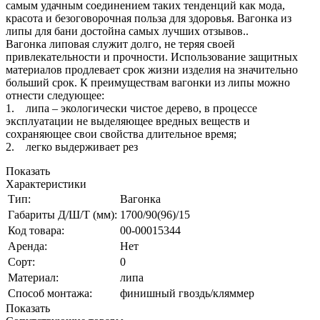
самым удачным соединением таких тенденций как мода,
красота и безоговорочная польза для здоровья. Вагонка из
липы для бани достойна самых лучших отзывов..
Вагонка липовая служит долго, не теряя своей
привлекательности и прочности. Использование защитных
материалов продлевает срок жизни изделия на значительно
больший срок. К преимуществам вагонки из липы можно
отнести следующее:
1. липа – экологически чистое дерево, в процессе
эксплуатации не выделяющее вредных веществ и
сохраняющее свои свойства длительное время;
2. легко выдерживает рез
Показать
Характеристики
Тип:
Вагонка
Габариты Д/Ш/Т (мм):
1700/90(96)/15
Код товара:
00-00015344
Аренда:
Нет
Сорт:
0
Материал:
липа
Способ монтажа:
финишный гвоздь/кляммер
Показать