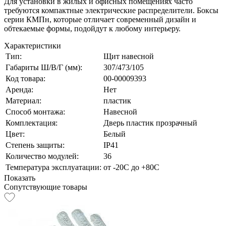
Для установки в жилых и офисных помещениях часто
требуются компактные электрические распределители. Боксы
серии КМПн, которые отличает современный дизайн и
обтекаемые формы, подойдут к любому интерьеру.
Характеристики
Тип:
Щит навесной
Габариты Ш/В/Г (мм):
307/473/105
Код товара:
00-00009393
Аренда:
Нет
Материал:
пластик
Способ монтажа:
Навесной
Комплектация:
Дверь пластик прозрачный
Цвет:
Белый
Степень защиты:
IP41
Количество модулей:
36
Температура эксплуатации:
от -20С до +80С
Показать
Сопутствующие товары